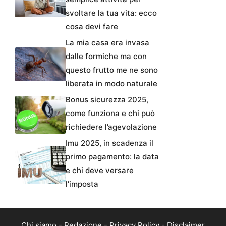
svoltare la tua vita: ecco
cosa devi fare
La mia casa era invasa
dalle formiche ma con
questo frutto me ne sono
liberata in modo naturale
Bonus sicurezza 2025,
come funziona e chi può
richiedere l’agevolazione
Imu 2025, in scadenza il
primo pagamento: la data
e chi deve versare
l’imposta
Chi siamo
-
Redazione
-
Privacy Policy
-
Disclaimer