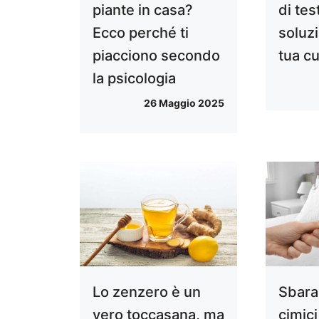
piante in casa?
di tes
Ecco perché ti
soluzi
piacciono secondo
tua c
la psicologia
26 Maggio 2025
Lo zenzero è un
Sbara
vero toccasana, ma
cimici