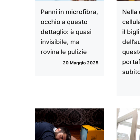
Panni in microfibra,
Nella
occhio a questo
cellu
dettaglio: è quasi
il bigl
invisibile, ma
dell’
rovina le pulizie
quest
portaf
20 Maggio 2025
subit