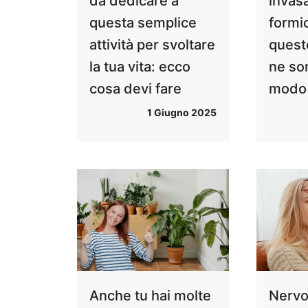
da dedicare a
invasa
questa semplice
formi
attività per svoltare
quest
la tua vita: ecco
ne son
cosa devi fare
modo 
1 Giugno 2025
Anche tu hai molte
Nervo