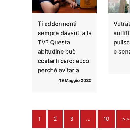
Ti addormenti
Vetrat
sempre davanti alla
soffit
TV? Questa
pulisc
abitudine può
e sen
costarti caro: ecco
perché evitarla
19 Maggio 2025
1
2
3
…
10
>>