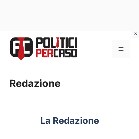
Vai
al
MENU
contenuto
Redazione
La Redazione