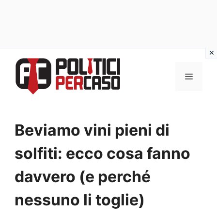
Vai
al
MENU
contenuto
Beviamo vini pieni di
solfiti: ecco cosa fanno
davvero (e perché
nessuno li toglie)