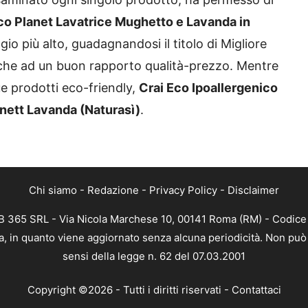
co Planet Lavatrice Mughetto e Lavanda in
gio più alto, guadagnandosi il titolo di Migliore
nche ad un buon rapporto qualità-prezzo. Mentre
e prodotti eco-friendly,
Crai Eco Ipoallergenico
ett Lavanda (Naturasì)
.
Chi siamo
-
Redazione
-
Privacy Policy
-
Disclaimer
WEB 365 SRL - Via Nicola Marchese 10, 00141 Roma (RM) - Codice 
ica, in quanto viene aggiornato senza alcuna periodicità. Non può
sensi della legge n. 62 del 07.03.2001
Copyright ©2026 - Tutti i diritti riservati -
Contattaci