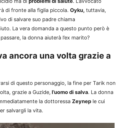
icidio ma di
problemi di salute
. L’avvocato
 di fronte alla figlia piccola.
Oyku,
tuttavia,
ivo di salvare suo padre chiama
iuto. La vera domanda a questo punto però è
o passare, la donna aiuterà l’ex marito?
va ancora una volta grazie a
rarsi di questo personaggio, la fine per Tarik non
lta, grazie a Guzide,
l’uomo di salva
. La donna
 immediatamente la dottoressa
Zeynep
le cui
 salvargli la vita.