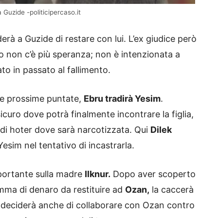
 Guzide -politicipercaso.it
erà a Guzide di restare con lui. L’ex giudice però
ro non c’è più speranza; non è intenzionata a
to in passato al fallimento.
lle prossime puntate,
Ebru tradirà Yesim
.
curo dove potrà finalmente incontrare la figlia,
di hoter dove sarà narcotizzata. Qui
Dilek
Yesim nel tentativo di incastrarla.
portante sulla madre
Ilknur.
Dopo aver scoperto
mma di denaro da restituire ad
Ozan,
la caccerà
s deciderà anche di collaborare con Ozan contro