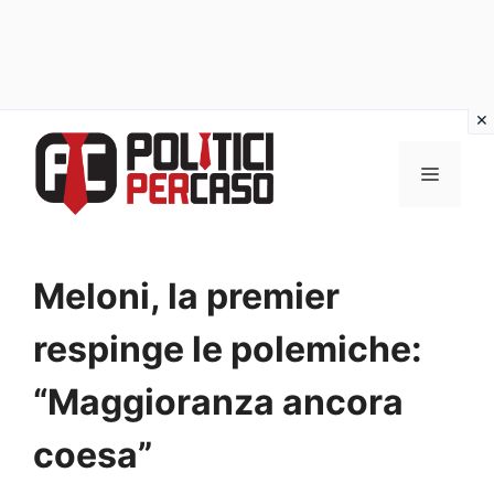
Vai
al
MENU
contenuto
Meloni, la premier
respinge le polemiche:
“Maggioranza ancora
coesa”