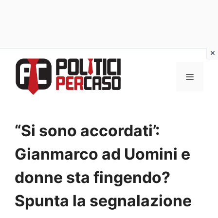
Vai
al
MENU
contenuto
“Si sono accordati’:
Gianmarco ad Uomini e
donne sta fingendo?
Spunta la segnalazione