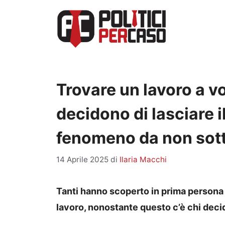
Vai
al
contenuto
Trovare un lavoro a vo
decidono di lasciare i
fenomeno da non sot
14 Aprile 2025
di
Ilaria Macchi
Tanti hanno scoperto in prima person
lavoro, nonostante questo c’è chi decid