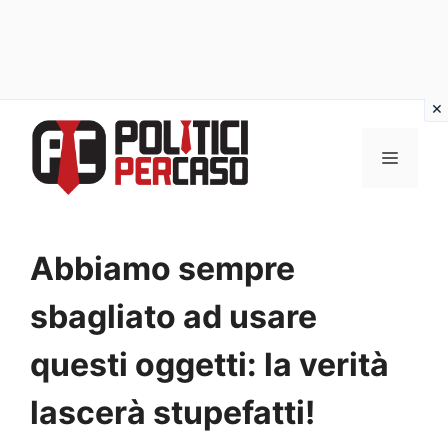
Vai
al
MENU
contenuto
Abbiamo sempre
sbagliato ad usare
questi oggetti: la verità
lascerà stupefatti!