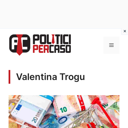
Vai
al
MENU
contenuto
Valentina Trogu