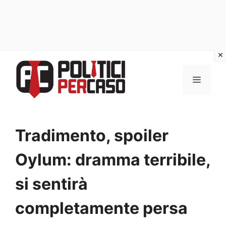
Vai
al
MENU
contenuto
Tradimento, spoiler
Oylum: dramma terribile,
si sentirà
completamente persa